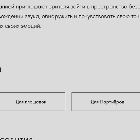
апией приглашают зрителя зайти в пространство без
вождении звука, обнаружить и почувствовать свою точ
ах своих эмоций.
И
Для площадок
Для Партнёров