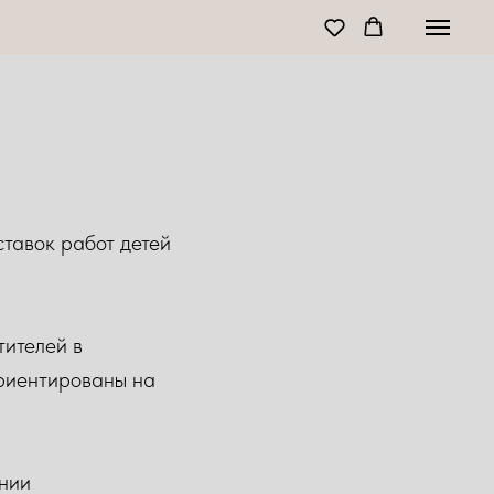
тавок работ детей
тителей в
ориентированы на
нии