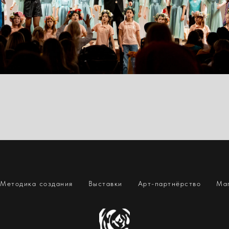
Методика создания
Выставки
Арт-партнёрство
Ма